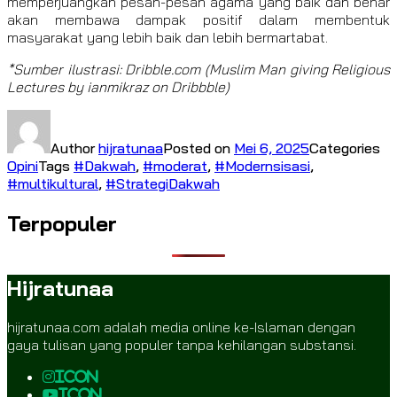
memperjuangkan pesan-pesan agama yang baik dan benar
akan membawa dampak positif dalam membentuk
masyarakat yang lebih baik dan lebih bermartabat.
*Sumber ilustrasi: Dribble.com (Muslim Man giving Religious
Lectures by ianmikraz on Dribbble)
Author
hijratunaa
Posted on
Mei 6, 2025
Categories
Opini
Tags
#Dakwah
,
#moderat
,
#Modernsisasi
,
#multikultural
,
#StrategiDakwah
Terpopuler
Hijratunaa
hijratunaa.com adalah media online ke-Islaman dengan
gaya tulisan yang populer tanpa kehilangan substansi.
icon
icon