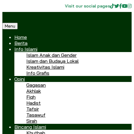
Visit our social pages
Menu
Home
Berita
Info Islami
Islam Anak dan Gender
Islam dan Budaya Lokal
Kreativitas Islami
Info Grafis
Opini
Gagasan
Akhlak
Fiqh
Hadist
Tafsir
Tasawuf
Sirah
Bincang Islami
Khutbah