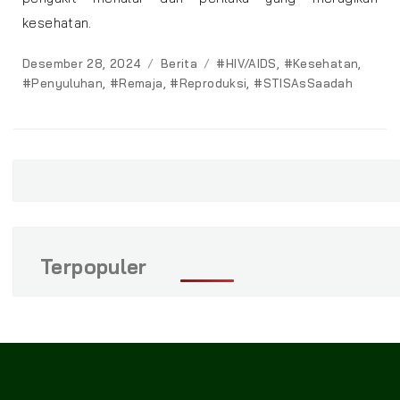
kesehatan.
Posted
Categories
Tags
Desember 28, 2024
Berita
#HIV/AIDS
,
#Kesehatan
,
on
#Penyuluhan
,
#Remaja
,
#Reproduksi
,
#STISAsSaadah
Terpopuler