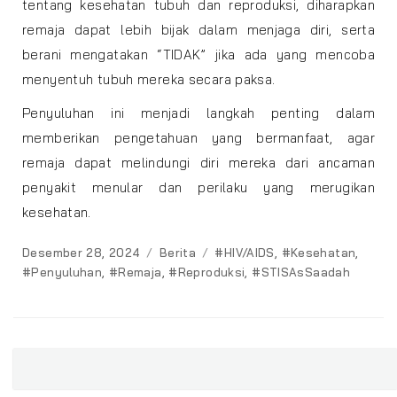
tentang kesehatan tubuh dan reproduksi, diharapkan
remaja dapat lebih bijak dalam menjaga diri, serta
berani mengatakan “TIDAK” jika ada yang mencoba
menyentuh tubuh mereka secara paksa.
Penyuluhan ini menjadi langkah penting dalam
memberikan pengetahuan yang bermanfaat, agar
remaja dapat melindungi diri mereka dari ancaman
penyakit menular dan perilaku yang merugikan
kesehatan.
Posted
Categories
Tags
Desember 28, 2024
Berita
#HIV/AIDS
,
#Kesehatan
,
on
#Penyuluhan
,
#Remaja
,
#Reproduksi
,
#STISAsSaadah