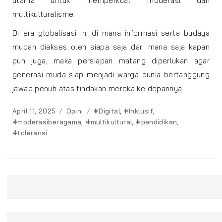
utama untuk memperkuat moderasi dan
multikulturalisme.
Di era globalisasi ini di mana informasi serta budaya
mudah diakses oleh siapa saja dari mana saja kapan
pun juga; maka persiapan matang diperlukan agar
generasi muda siap menjadi warga dunia bertanggung
jawab penuh atas tindakan mereka ke depannya.
Posted
Categories
Tags
April 11, 2025
Opini
#Digital
,
#Inklusif
,
on
#moderasiberagama
,
#multikultural
,
#pendidikan
,
#toleransi