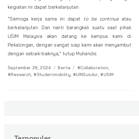
kegiatan ini dapat berkelanjutan.
“Semoga kerja sama ini dapat
to be continue
atau
berkelanjutan. Dan nanti barangkali suatu saat pihak
USIM Malaysia akan datang ke kampus kami di
Pekalongan, dengan sangat siap kami akan menyambut
dengan sebaik-baiknya,” tutup Muhandis.
Posted
Categories
Tags
September 28, 2024
Berita
#Collaboration
,
on
#Research
,
#Studentmobility
,
#UINGusdur
,
#USIM
Terpopuler