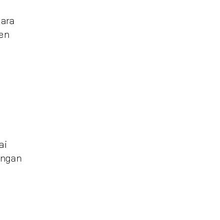
tara
en
ai
engan