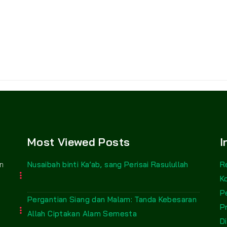
Most Viewed Posts
I
n
Nusaibah binti Ka’ab, sang Perisai Rasulullah
R
K
P
Pergantian Siang dan Malam: Tanda Kebesaran
P
Allah Ciptakan Alam Semesta
D