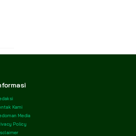
nformasi
edaksi
ontak Kami
edoman Media
rivacy Policy
isclaimer