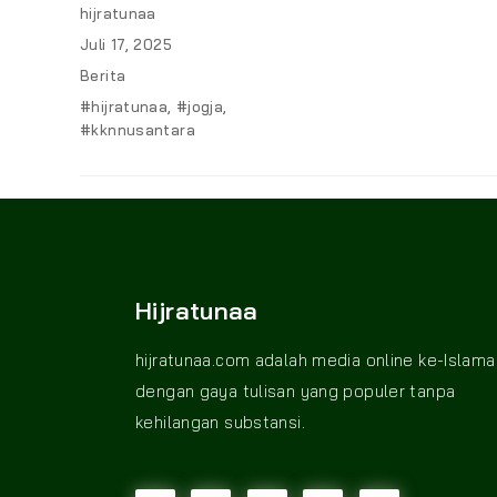
Author
hijratunaa
Posted
Juli 17, 2025
on
Categories
Berita
Tags
#hijratunaa
,
#jogja
,
#kknnusantara
Hijratunaa
hijratunaa.com adalah media online ke-Islama
dengan gaya tulisan yang populer tanpa
kehilangan substansi.