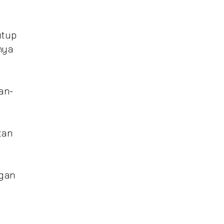
utup
nya
an-
tan
gan