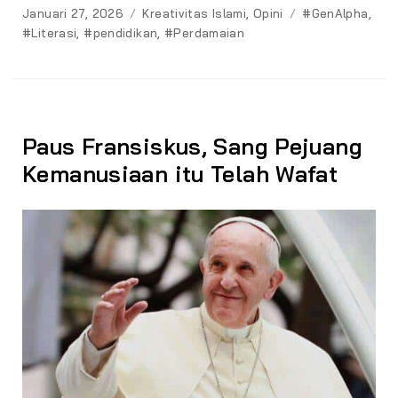
Posted
Categories
Tags
Januari 27, 2026
Kreativitas Islami
,
Opini
#GenAlpha
,
on
#Literasi
,
#pendidikan
,
#Perdamaian
Paus Fransiskus, Sang Pejuang
Kemanusiaan itu Telah Wafat