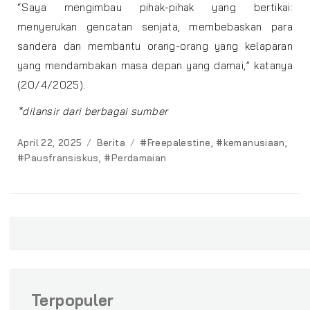
“Saya mengimbau pihak-pihak yang bertikai:
menyerukan gencatan senjata, membebaskan para
sandera dan membantu orang-orang yang kelaparan
yang mendambakan masa depan yang damai,” katanya
(20/4/2025).
*dilansir dari berbagai sumber
Posted
Categories
Tags
April 22, 2025
Berita
#Freepalestine
,
#kemanusiaan
,
on
#Pausfransiskus
,
#Perdamaian
Terpopuler