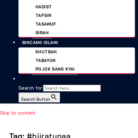
HADIST
TAFSIR
TASAWUF
SIRAH
BINCANG ISLAMI
KHUTBAH
TABAYUN
POJOK SANG KYAI
Search for:
Search Button
Skip to content
Tag:
#hijratunaa