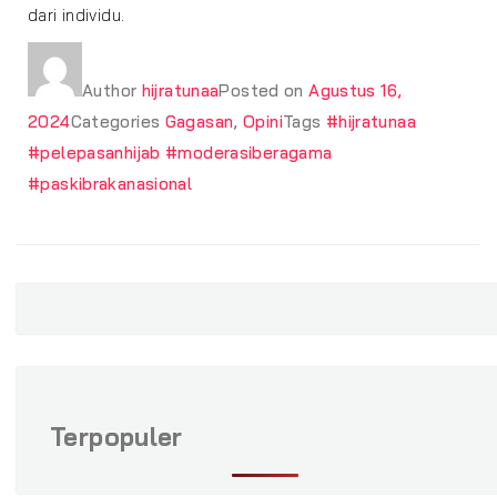
dari individu.
Author
hijratunaa
Posted on
Agustus 16,
2024
Categories
Gagasan
,
Opini
Tags
#hijratunaa
#pelepasanhijab #moderasiberagama
#paskibrakanasional
Terpopuler