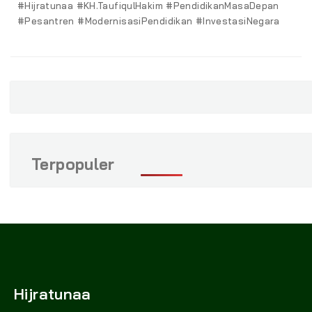
on
#Hijratunaa #KH.TaufiqulHakim #PendidikanMasaDepan
#Pesantren #ModernisasiPendidikan #InvestasiNegara
Terpopuler
Hijratunaa