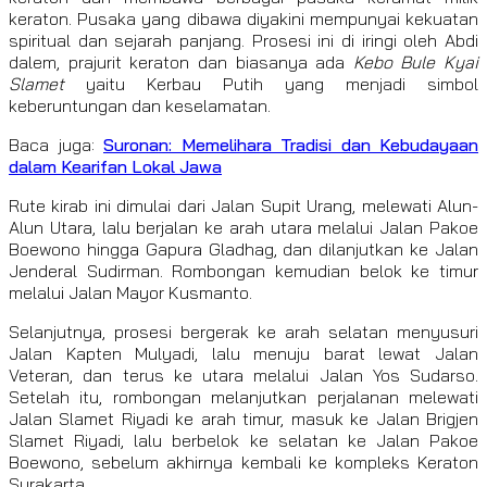
keraton. Pusaka yang dibawa diyakini mempunyai kekuatan
spiritual dan sejarah panjang. Prosesi ini di iringi oleh Abdi
dalem, prajurit keraton dan biasanya ada
Kebo Bule Kyai
Slamet
yaitu Kerbau Putih yang menjadi simbol
keberuntungan dan keselamatan.
Baca juga:
Suronan: Memelihara Tradisi dan Kebudayaan
dalam Kearifan Lokal Jawa
Rute kirab ini dimulai dari Jalan Supit Urang, melewati Alun-
Alun Utara, lalu berjalan ke arah utara melalui Jalan Pakoe
Boewono hingga Gapura Gladhag, dan dilanjutkan ke Jalan
Jenderal Sudirman. Rombongan kemudian belok ke timur
melalui Jalan Mayor Kusmanto.
Selanjutnya, prosesi bergerak ke arah selatan menyusuri
Jalan Kapten Mulyadi, lalu menuju barat lewat Jalan
Veteran, dan terus ke utara melalui Jalan Yos Sudarso.
Setelah itu, rombongan melanjutkan perjalanan melewati
Jalan Slamet Riyadi ke arah timur, masuk ke Jalan Brigjen
Slamet Riyadi, lalu berbelok ke selatan ke Jalan Pakoe
Boewono, sebelum akhirnya kembali ke kompleks Keraton
Surakarta.