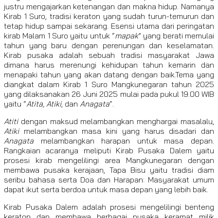
justru mengajarkan ketenangan dan makna hidup. Namanya
Kirab 1 Suro, tradisi keraton yang sudah turun-temurun dan
tetap hidup sampai sekarang. Esensi utama dari peringatan
kirab Malam 1 Suro yaitu untuk “
mapak
” yang berati memulai
tahun yang baru dengan perenungan dan keselamatan.
Kirab pusaka adalah sebuah tradisi masyarakat Jawa
dimana harus merenungi kehidupan tahun kemarin dan
menapaki tahun yang akan datang dengan baik.Tema yang
diangkat dalam Kirab 1 Suro Mangkunegaran tahun 2025
yang dilaksanakan 26 Juni 2025 mulai pada pukul 19.00 WIB
yaitu “
Atita, Atiki
, dan
Anagata
“.
Atiti
dengan maksud melambangkan menghargai masalalu,
Atiki
melambangkan masa kini yang harus disadari dan
Anagata
melambangkan harapan untuk masa depan.
Rangkaian acaranya meliputi Kirab Pusaka Dalem yaitu
prosesi kirab mengelilingi area Mangkunegaran dengan
membawa pusaka kerajaan, Tapa Bisu yaitu tradisi diam
seribu bahasa serta Doa dan Harapan: Masyarakat umum
dapat ikut serta berdoa untuk masa depan yang lebih baik.
Kirab Pusaka Dalem adalah prosesi mengelilingi benteng
keraton dan membawa berbagai pusaka keramat milik