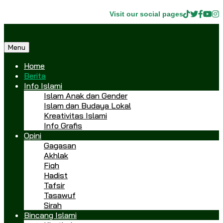
Visit our social pages
Menu
Home
Berita
Info Islami
Islam Anak dan Gender
Islam dan Budaya Lokal
Kreativitas Islami
Info Grafis
Opini
Gagasan
Akhlak
Fiqh
Hadist
Tafsir
Tasawuf
Sirah
Bincang Islami