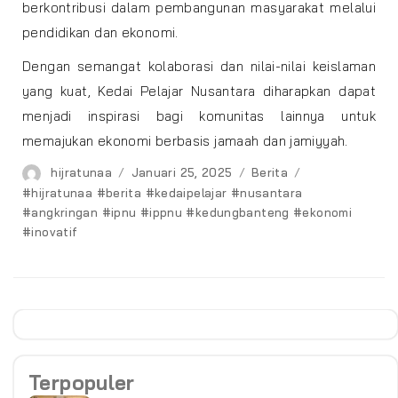
berkontribusi dalam pembangunan masyarakat melalui
pendidikan dan ekonomi.
Dengan semangat kolaborasi dan nilai-nilai keislaman
yang kuat, Kedai Pelajar Nusantara diharapkan dapat
menjadi inspirasi bagi komunitas lainnya untuk
memajukan ekonomi berbasis jamaah dan jamiyyah.
Author
Posted
Categories
Tags
hijratunaa
Januari 25, 2025
Berita
on
#hijratunaa #berita #kedaipelajar #nusantara
#angkringan #ipnu #ippnu #kedungbanteng #ekonomi
#inovatif
Terpopuler