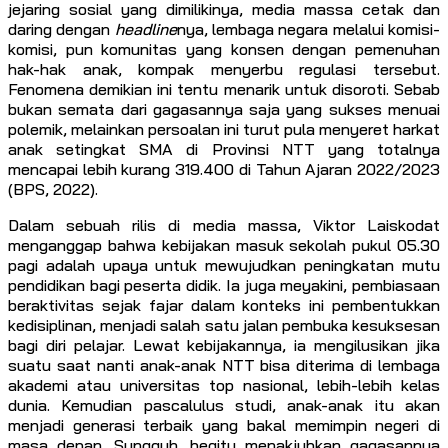
jejaring sosial yang dimilikinya, media massa cetak dan
daring dengan
headline
nya, lembaga negara melalui komisi-
komisi, pun komunitas yang konsen dengan pemenuhan
hak-hak anak, kompak menyerbu regulasi tersebut.
Fenomena demikian ini tentu menarik untuk disoroti. Sebab
bukan semata dari gagasannya saja yang sukses menuai
polemik, melainkan persoalan ini turut pula menyeret harkat
anak setingkat SMA di Provinsi NTT yang totalnya
mencapai lebih kurang 319.400 di Tahun Ajaran 2022/2023
(BPS, 2022).
Dalam sebuah rilis di media massa, Viktor Laiskodat
menganggap bahwa kebijakan masuk sekolah pukul 05.30
pagi adalah upaya untuk mewujudkan peningkatan mutu
pendidikan bagi peserta didik. Ia juga meyakini, pembiasaan
beraktivitas sejak fajar dalam konteks ini pembentukkan
kedisiplinan, menjadi salah satu jalan pembuka kesuksesan
bagi diri pelajar. Lewat kebijakannya, ia mengilusikan jika
suatu saat nanti anak-anak NTT bisa diterima di lembaga
akademi atau universitas top nasional, lebih-lebih kelas
dunia. Kemudian pascalulus studi, anak-anak itu akan
menjadi generasi terbaik yang bakal memimpin negeri di
masa depan. Sungguh, begitu menakjubkan gagasannya