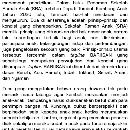
menempuh pendidikan. Dalam buku Pedoman Sekolah
Ramah Anak (SRA) terbitan Deputi Tumbuh Kembang Anak
tahun 2020 lalu, termuat hal-hal mendasar dan
menyeluruh. Dua di antaranya adalah prinsip-prinsip dan
kondisi yang diharapankan. Sekolah Ramah Anak (SRA)
memiliki prinsip yang diturunkan dari hak dasar anak, antara
lain kepentingan terbaik bagi anak, non diskriminasi,
partisipasi anak, kelangsungan hidup dan perkembangan,
juga pengelolaan sekolah yang baik. Prinsip-prinsip utama
tersebut tercermin dalam
tagline
BARIISAN yang
sebetulnya merupakan perwujudan dari kondisi yang
diharapkan.
Tagline
BARIISAN ini dibentuk dari akronim kata
dasar Bersih, Asri, Ramah, Indah, Inklusif, Sehat, Aman,
dan Nyaman.
Teori yang menyatakan bahwa orang dewasa tak perlu
menarik masa lalunya agar kembali merasakan menjadi
anak-anak, tampaknya harus dilaksanakan betul oleh para
pemimpin bangsa ini. Kuncinya, cukup berperspektif dan
berpihaklah saja kepada anak-anak ketika merumuskan
sebuah kebijakan. Lantas, regulasi yang memaksa peserta
didik sekalipun mereka sudah masuk pada fase remaja akhir
untuk beraktivitas di luar batas kewajaran waktu, bukankah