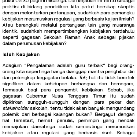
pukul 05.30 pagi ini misalnya. Dari kejadian ini tentu sebagai
praktisi di bidang pendidikan kita patut bersikap skeptis
dengan melontarkan pertanyaan, sudahkah para pemangku
kebijakan merumuskan regulasi yang berbasis kajian ilmiah?
Atau barangkali melalui pertanyaan lain yang muaranya
identik, sudahkah mempertimbangkan kebijakan terdahulu
seperti gagasan Sekolah Ramah Anak sebagai pijakan
dalam perumusan kebijakan?
Islah Kebijakan
Adagium “Pengalaman adalah guru terbaik” bagi orang-
orang kita sepertinya hanya dianggap mantra penghibur diri
dan pelengkap kegagalan belaka.
Toh
, hal itu tidak berefek
signifikan dalam kehidupan berbangsa dan bernegara,
termasuk bagi para pengambil kebijakan. Sebab, jika
gagasan Gubernur Nusa Tenggara Timur itu sudah
dipikirkan sungguh-sungguh dengan para pakar dan
stakeholder
sekolah, tentu tidak akan banyak mengundang
polemik dari berbagai kalangan bukan? Bergayut dengan
hal tersebut, hemat penulis, pemimpin yang hendak
memajukan daerahnya sudah semestinya merumuskan
kebijakan atau regulasi yang berbasis riset. Sebagai