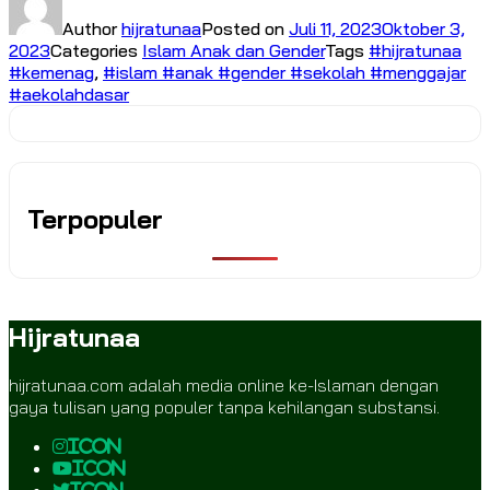
Author
hijratunaa
Posted on
Juli 11, 2023
Oktober 3,
2023
Categories
Islam Anak dan Gender
Tags
#hijratunaa
#kemenag
,
#islam #anak #gender #sekolah #menggajar
#aekolahdasar
Terpopuler
Hijratunaa
hijratunaa.com adalah media online ke-Islaman dengan
gaya tulisan yang populer tanpa kehilangan substansi.
icon
icon