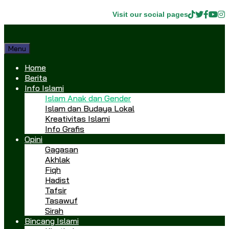
Visit our social pages
Menu
Home
Berita
Info Islami
Islam Anak dan Gender
Islam dan Budaya Lokal
Kreativitas Islami
Info Grafis
Opini
Gagasan
Akhlak
Fiqh
Hadist
Tafsir
Tasawuf
Sirah
Bincang Islami