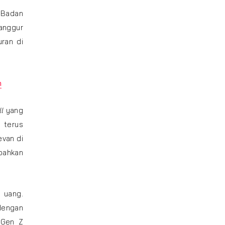
. Badan
ganggur
ran di
n
ll
yang
 terus
evan di
bahkan
 uang.
dengan
a Gen Z