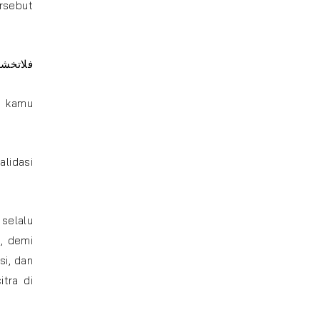
rsebut
فلاتخشو
h kamu
lidasi
selalu
a, demi
si, dan
tra di