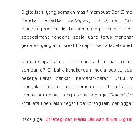
Digitalisasi yang semakin masif membuat Gen Z mem
Mereka menjadikan
Instagram
,
TikTok
, dan
Twit
mengekspresikan diri, bahkan menggali validasi sos
sebagaimana tendensi sosial yang terus menghan
generasi yang aktif, kreatif, adaptif, serta label-label
Namun siapa sangka jika ternyata terdapat sesua
sempurna? Di balik kungkungan media sosial, ada 
bekerja keras, bahkan “berdarah-darah,” untuk
mengalami tekanan untuk terus mempertahankan stan
cemas berlebihan yang dikenal sebagai
Fear of Ot
kritik atau penilaian negatif dari orang lain, sehingg
Baca juga:
Strategi dan Media Dakwah di Era Digital