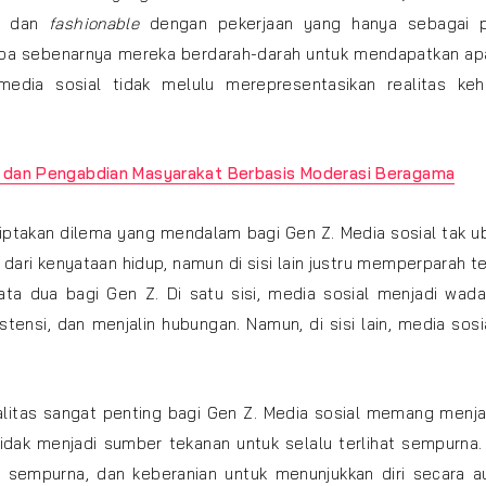
or dan
fashionable
dengan pekerjaan yang hanya sebagai p
apa sebenarnya mereka berdarah-darah untuk mendapatkan ap
media sosial tidak melulu merepresentasikan realitas keh
l dan Pengabdian Masyarakat Berbasis Moderasi Beragama
nciptakan dilema yang mendalam bagi Gen Z. Media sosial tak 
i dari kenyataan hidup, namun di sisi lain justru memperparah t
ta dua bagi Gen Z. Di satu sisi, media sosial menjadi wada
tensi, dan menjalin hubungan. Namun, di sisi lain, media sosi
alitas sangat penting bagi Gen Z. Media sosial memang menja
tidak menjadi sumber tekanan untuk selalu terlihat sempurna
n sempurna, dan keberanian untuk menunjukkan diri secara au