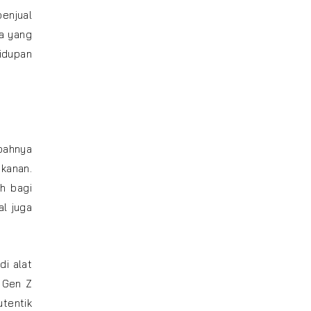
enjual
a yang
idupan
ubahnya
ekanan.
h bagi
al juga
di alat
. Gen Z
tentik