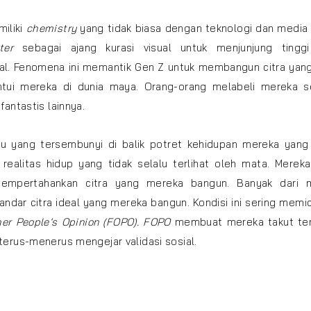
iliki
chemistry
yang tidak biasa dengan teknologi dan media 
ter
sebagai ajang kurasi visual untuk menjunjung tinggi 
ial. Fenomena ini memantik Gen Z untuk membangun citra yang
tui mereka di dunia maya. Orang-orang melabeli mereka s
 fantastis lainnya.
tu yang tersembunyi di balik potret kehidupan mereka yang 
realitas hidup yang tidak selalu terlihat oleh mata. Mereka
 mempertahankan citra yang mereka bangun. Banyak dari 
dar citra ideal yang mereka bangun. Kondisi ini sering memi
her People’s Opinion (FOPO). FOPO
membuat mereka takut te
a terus-menerus mengejar validasi sosial.