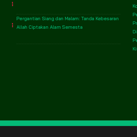
K
P
Pergantian Siang dan Malam: Tanda Kebesaran
P
Allah Ciptakan Alam Semesta
D
P
Ki
@2025 hijratunaa.com