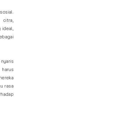
sosial.
citra,
 ideal,
ebagai
nyaris
 harus
mereka
cu rasa
rhadap