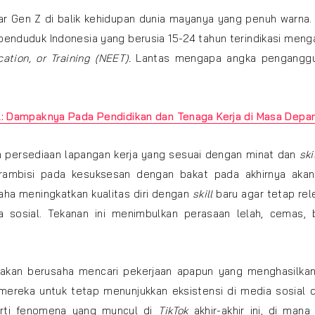
ar Gen Z di balik kehidupan dunia mayanya yang penuh warna
 penduduk Indonesia yang berusia 15-24 tahun terindikasi men
tion, or Training (NEET).
Lantas mengapa angka penganggu
al: Dampaknya Pada Pendidikan dan Tenaga Kerja di Masa Depa
an persediaan lapangan kerja yang sesuai dengan minat dan
ski
rambisi pada kesuksesan dengan bakat pada akhirnya akan
ha meningkatkan kualitas diri dengan
skill
baru agar tetap rel
a sosial. Tekanan ini menimbulkan perasaan lelah, cemas, 
akan berusaha mencari pekerjaan apapun yang menghasilkan
mereka untuk tetap menunjukkan eksistensi di media sosial 
erti fenomena yang muncul di
TikTok
akhir-akhir ini, di man