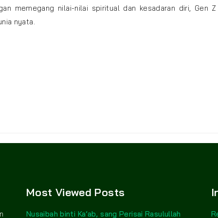
an memegang nilai-nilai spiritual dan kesadaran diri, Gen 
nia nyata.
Most Viewed Posts
I
n
Nusaibah binti Ka’ab, sang Perisai Rasulullah
R