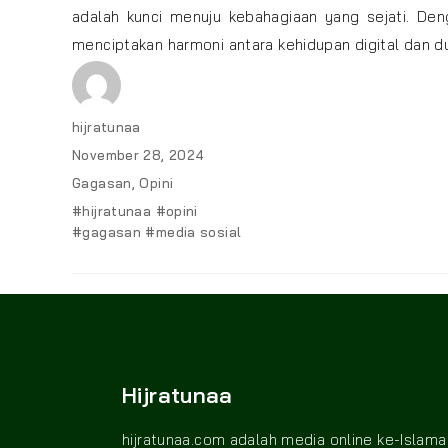
adalah kunci menuju kebahagiaan yang sejati. Deng
menciptakan harmoni antara kehidupan digital dan du
Author
hijratunaa
Posted
November 28, 2024
on
Categories
Gagasan
,
Opini
Tags
#hijratunaa #opini
#gagasan #media sosial
Hijratunaa
hijratunaa.com adalah media online ke-Islama