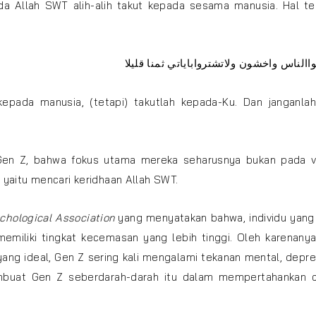
da Allah SWT alih-alih takut kepada sesama manusia. Hal te
االناس واخشون ولاتشترواباياتي ثمنا قليلا
akepada manusia, (tetapi) takutlah kepada-Ku. Dan janganla
Gen Z, bahwa fokus utama mereka seharusnya bukan pada va
, yaitu mencari keridhaan Allah SWT.
chological Association
yang menyatakan bahwa, individu yang 
emiliki tingkat kecemasan yang lebih tinggi. Oleh karenany
ang ideal, Gen Z sering kali mengalami tekanan mental, depre
mbuat Gen Z seberdarah-darah itu dalam mempertahankan ci