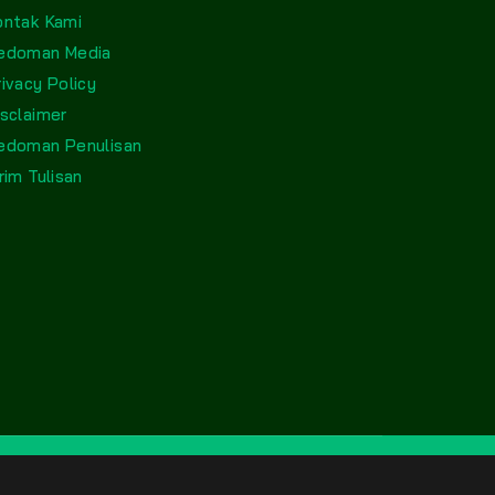
ontak Kami
edoman Media
rivacy Policy
isclaimer
edoman Penulisan
rim Tulisan