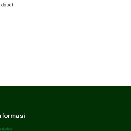
Z dapat
nformasi
edaksi