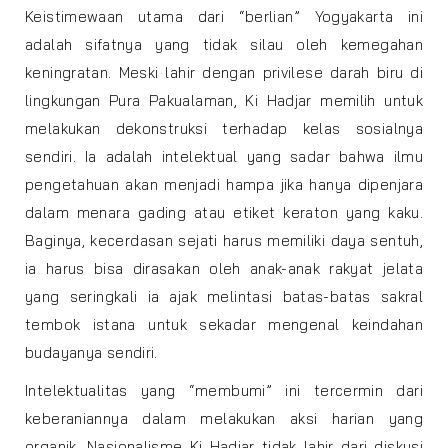
Keistimewaan utama dari “berlian” Yogyakarta ini
adalah sifatnya yang tidak silau oleh kemegahan
keningratan. Meski lahir dengan privilese darah biru di
lingkungan Pura Pakualaman, Ki Hadjar memilih untuk
melakukan dekonstruksi terhadap kelas sosialnya
sendiri. Ia adalah intelektual yang sadar bahwa ilmu
pengetahuan akan menjadi hampa jika hanya dipenjara
dalam menara gading atau etiket keraton yang kaku.
Baginya, kecerdasan sejati harus memiliki daya sentuh,
ia harus bisa dirasakan oleh anak-anak rakyat jelata
yang seringkali ia ajak melintasi batas-batas sakral
tembok istana untuk sekadar mengenal keindahan
budayanya sendiri.
Intelektualitas yang “membumi” ini tercermin dari
keberaniannya dalam melakukan aksi harian yang
organik. Nasionalisme Ki Hadjar tidak lahir dari diskusi