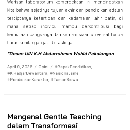
Warisan laboratorium kemerdekaan ini mengingatkan
kita bahwa sejatinya tujuan akhir dari pendidikan adalah
terciptanya ketertiban dan kedamaian lahir batin, di
mana setiap individu mampu berkontribusi bagi
kemuliaan bangsanya dan kemanusiaan universal tanpa
harus kehilangan jati diri aslinya.
*Dosen UIN K.H Abdurrahman Wahid Pekalongan
Posted
Categories
Tags
April 9, 2026
Opini
#BapakPendidikan
,
on
#KiHadjarDewantara
,
#Nasionalisme
,
#PendidikanKarakter
,
#TamanSiswa
Mengenal Gentle Teaching
dalam Transformasi