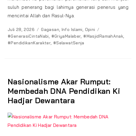
suluh penerang bagi lahirnya generasi penerus yang
mencintai Allah dan Rasul-Nya.
Posted
Categories
Tags
Juli 28, 2026
Gagasan
,
Info Islami
,
Opini
on
#GenerasiCintaNabi
,
#GriyaMaleber
,
#MasjidRamahAnak
,
#PendidikanKarakter
,
#SelawatSenja
Nasionalisme Akar Rumput:
Membedah DNA Pendidikan Ki
Hadjar Dewantara