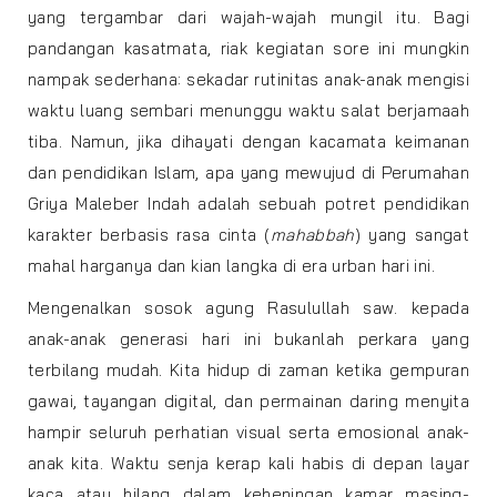
yang tergambar dari wajah-wajah mungil itu. Bagi
pandangan kasatmata, riak kegiatan sore ini mungkin
nampak sederhana: sekadar rutinitas anak-anak mengisi
waktu luang sembari menunggu waktu salat berjamaah
tiba. Namun, jika dihayati dengan kacamata keimanan
dan pendidikan Islam, apa yang mewujud di Perumahan
Griya Maleber Indah adalah sebuah potret pendidikan
karakter berbasis rasa cinta (
mahabbah
) yang sangat
mahal harganya dan kian langka di era urban hari ini.
Mengenalkan sosok agung Rasulullah saw. kepada
anak-anak generasi hari ini bukanlah perkara yang
terbilang mudah. Kita hidup di zaman ketika gempuran
gawai, tayangan digital, dan permainan daring menyita
hampir seluruh perhatian visual serta emosional anak-
anak kita. Waktu senja kerap kali habis di depan layar
kaca atau hilang dalam keheningan kamar masing-