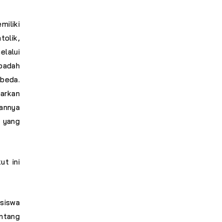
iliki
tolik,
elalui
Ibadah
beda.
arkan
annya
 yang
ut ini
siswa
ntang