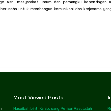
ggo Asri, masyarakat umum dan pemangku kepentingan 
 berusaha untuk membangun komunikasi dan kerjasama yang
Most Viewed Posts
I
n
Nusaibah binti Ka’ab, sang Perisai Rasulullah
R