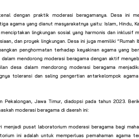
enal dengan praktik moderasi beragamanya. Desa ini mem
ga agama yang dianut masyarakatnya yaitu: Islam, Hindu, Ka
 menciptakan lingkungan sosial yang harmonis dan inklusif m
iaan, dan proyek lingkungan. Desa ini juga memiliki “Rumah 
mbangkan penghormatan terhadap keyakinan agama yang ber
ng dalam mendorong moderasi beragama dengan aktif menyeb
asilan desa dalam mendorong moderasi beragama menjadik
gnya toleransi dan saling pengertian antarkelompok agama
n Pekalongan, Jawa Timur, diadopsi pada tahun 2023. Berik
naskah moderasi beragama di daerah ini:
i menjadi pusat laboratorium moderasi beragama bagi maha
ratorium ini adalah untuk memperluas pemahaman agama te