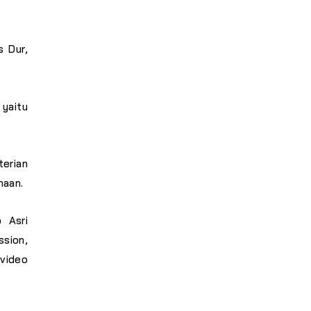
 Dur,
yaitu
erian
maan.
 Asri
ssion
,
video