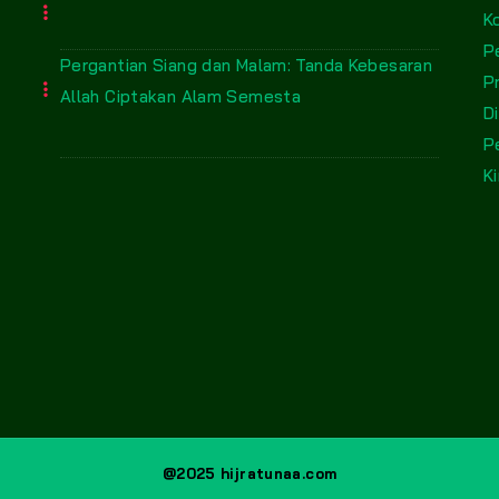
K
P
Pergantian Siang dan Malam: Tanda Kebesaran
P
Allah Ciptakan Alam Semesta
D
P
Ki
@2025 hijratunaa.com