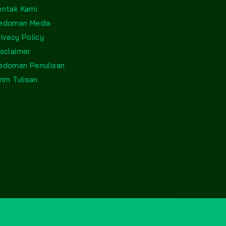
ontak Kami
edoman Media
rivacy Policy
isclaimer
edoman Penulisan
rim Tulisan