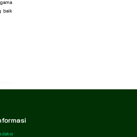
agama
 baik
nformasi
edaksi