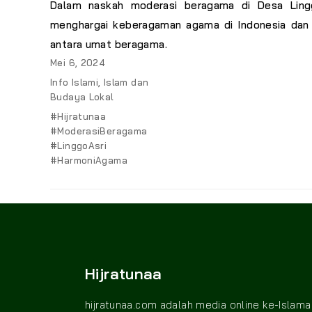
Dalam naskah moderasi beragama di Desa Lin
menghargai keberagaman agama di Indonesia dan
antara umat beragama.
Posted
Mei 6, 2024
on
Categories
Info Islami
,
Islam dan
Budaya Lokal
Tags
#Hijratunaa
#ModerasiBeragama
#LinggoAsri
#HarmoniAgama
Hijratunaa
hijratunaa.com adalah media online ke-Islama