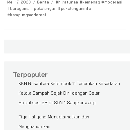
Posted
Categories
Tags
Mei 17, 2023
Berita
#hijratunaa #kemenag #moderasi
on
#beragama #pekalongan #pekalonganinfo
#kampungmoderasi
Terpopuler
KKN Nusantara Kelompok 11 Tanamkan Kesadaran
Kelola Sampah Sejak Dini dengan Gelar
Sosialisasi 5R di SDN 1 Sangkanwangi
Tiga Hal yang Menyelamatkan dan
Menghancurkan