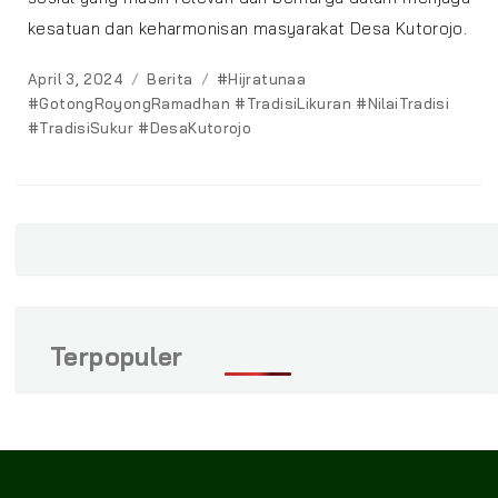
kesatuan dan keharmonisan masyarakat Desa Kutorojo.
Posted
Categories
Tags
April 3, 2024
Berita
#Hijratunaa
on
#GotongRoyongRamadhan #TradisiLikuran #NilaiTradisi
#TradisiSukur #DesaKutorojo
Terpopuler