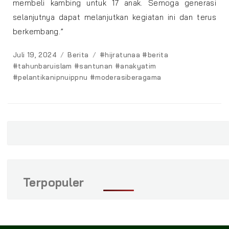
membeli kambing untuk 17 anak. Semoga generasi
selanjutnya dapat melanjutkan kegiatan ini dan terus
berkembang.”
Posted
Categories
Tags
Juli 19, 2024
Berita
#hijratunaa #berita
on
#tahunbaruislam #santunan #anakyatim
#pelantikanipnuippnu #moderasiberagama
Terpopuler