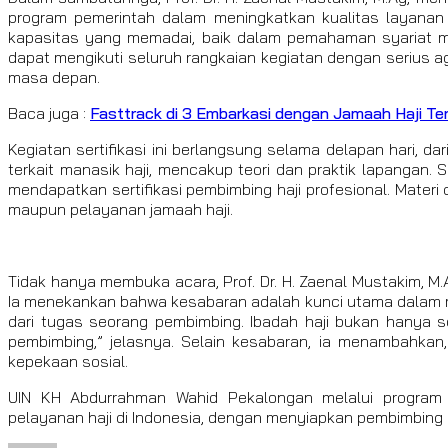
program pemerintah dalam meningkatkan kualitas layanan 
kapasitas yang memadai, baik dalam pemahaman syariat ma
dapat mengikuti seluruh rangkaian kegiatan dengan serius 
masa depan.
Baca juga :
Fasttrack di 3 Embarkasi dengan Jamaah Haji T
Kegiatan sertifikasi ini berlangsung selama delapan hari, d
terkait manasik haji, mencakup teori dan praktik lapangan. 
mendapatkan sertifikasi pembimbing haji profesional. Materi
maupun pelayanan jamaah haji.
Tidak hanya membuka acara, Prof. Dr. H. Zaenal Mustakim, M
Ia menekankan bahwa kesabaran adalah kunci utama dalam me
dari tugas seorang pembimbing. Ibadah haji bukan hanya so
pembimbing,” jelasnya. Selain kesabaran, ia menambahkan, 
kepekaan sosial.
UIN KH Abdurrahman Wahid Pekalongan melalui program s
pelayanan haji di Indonesia, dengan menyiapkan pembimbing ya