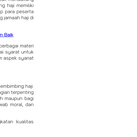
 haji memiliki
p para peserta
 jamaah haji di
n Baik
berbagai materi
ai syarat untuk
m aspek syariat
embimbing haji.
gian terpenting
aah maupun bagi
awab moral, dan
katan kualitas