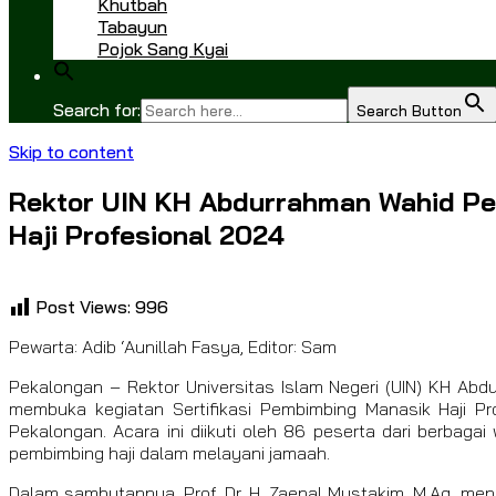
Khutbah
Tabayun
Pojok Sang Kyai
Search for:
Search Button
Skip to content
Rektor UIN KH Abdurrahman Wahid Pek
Haji Profesional 2024
Post Views:
996
Pewarta: Adib ‘Aunillah Fasya, Editor: Sam
Pekalongan – Rektor Universitas Islam Negeri (UIN) KH Abdu
membuka kegiatan Sertifikasi Pembimbing Manasik Haji Pr
Pekalongan. Acara ini diikuti oleh 86 peserta dari berbag
pembimbing haji dalam melayani jamaah.
Dalam sambutannya, Prof. Dr. H. Zaenal Mustakim, M.Ag, men