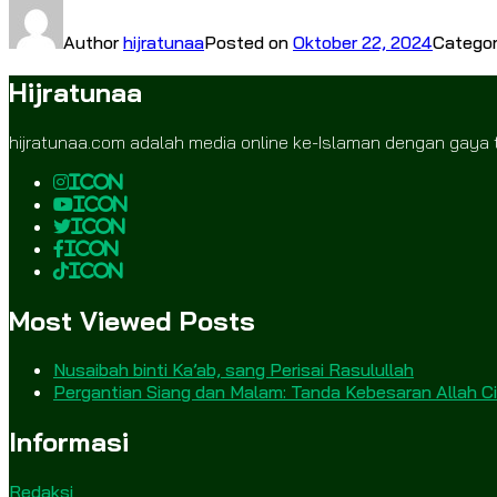
Author
hijratunaa
Posted on
Oktober 22, 2024
Catego
Hijratunaa
hijratunaa.com adalah media online ke-Islaman dengan gaya 
icon
icon
icon
icon
icon
Most Viewed Posts
Nusaibah binti Ka’ab, sang Perisai Rasulullah
Pergantian Siang dan Malam: Tanda Kebesaran Allah 
Informasi
Redaksi