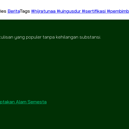
ries
Berita
Tags
#hijratunaa #uingusdur #sertifikasi #pembimb
tulisan yang populer tanpa kehilangan substansi.
Ciptakan Alam Semesta