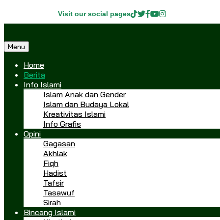
Visit our social pages
Menu
Home
Berita
Info Islami
Islam Anak dan Gender
Islam dan Budaya Lokal
Kreativitas Islami
Info Grafis
Opini
Gagasan
Akhlak
Fiqh
Hadist
Tafsir
Tasawuf
Sirah
Bincang Islami