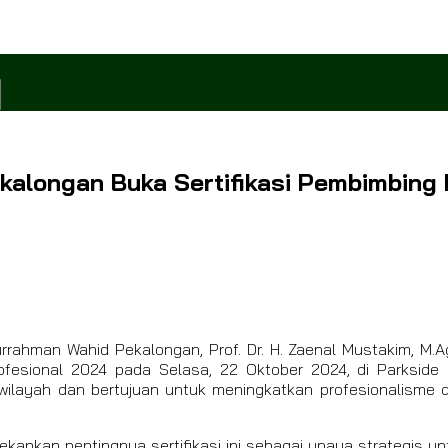
alongan Buka Sertifikasi Pembimbing
rrahman Wahid Pekalongan, Prof. Dr. H. Zaenal Mustakim, M.A
ofesional 2024 pada Selasa, 22 Oktober 2024, di Parkside 
ai wilayah dan bertujuan untuk meningkatkan profesionalisme
ekankan pentingnya sertifikasi ini sebagai upaya strategis 