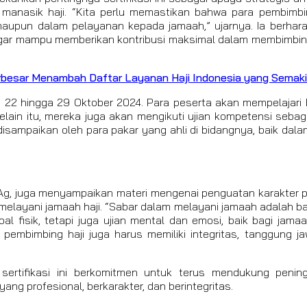
manasik haji. “Kita perlu memastikan bahwa para pembimbing
upun dalam pelayanan kepada jamaah,” ujarnya. Ia berhara
agar mampu memberikan kontribusi maksimal dalam membimbing
erbesar Menambah Daftar Layanan Haji Indonesia yang Semaki
ari 22 hingga 29 Oktober 2024. Para peserta akan mempelajari 
Selain itu, mereka juga akan mengikuti ujian kompetensi sebag
 disampaikan oleh para pakar yang ahli di bidangnya, baik dala
.Ag, juga menyampaikan materi mengenai penguatan karakter p
layani jamaah haji. “Sabar dalam melayani jamaah adalah ba
al fisik, tetapi juga ujian mental dan emosi, baik bagi jam
pembimbing haji juga harus memiliki integritas, tanggung j
ertifikasi ini berkomitmen untuk terus mendukung pening
ng profesional, berkarakter, dan berintegritas.