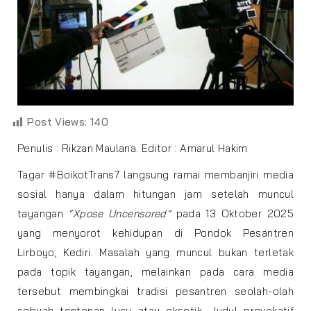
Post Views:
140
Penulis : Rikzan Maulana. Editor : Amarul Hakim
Tagar #BoikotTrans7 langsung ramai membanjiri media
sosial hanya dalam hitungan jam setelah muncul
tayangan
“Xpose Uncensored”
pada 13 Oktober 2025
yang menyorot kehidupan di Pondok Pesantren
Lirboyo, Kediri. Masalah yang muncul bukan terletak
pada topik tayangan, melainkan pada cara media
tersebut membingkai tradisi pesantren seolah-olah
sebuah tontonan lucu atau eksotik. Judul provokatif