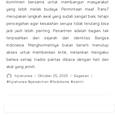
komitmen bersama untuk membangun masyarakat
yang lebih melek budaya. Permintaan maaf Trans7
merupakan langkah awal yang sudah sangat baik, tetapi
pencegahan agar kesalahan serupa tidak terulang bisa
jadi jauh lebih penting. Pesantren adalah bagian tak
terpisahkan dari sejarah dan identitas Bangsa
Indonesia. Menghormatinya bukan berarti menutup
akses untuk memberikan kritik, melainkan mengakui
bahwa setiap tradisi pantas dibaca dengan hati dan
akal yang jernih.
Author
Posted
Categories
Tags
hijratunaa
Oktober 25, 2025
Gagasan
on
#hijratunaa #pesantren #fedolisme #santri