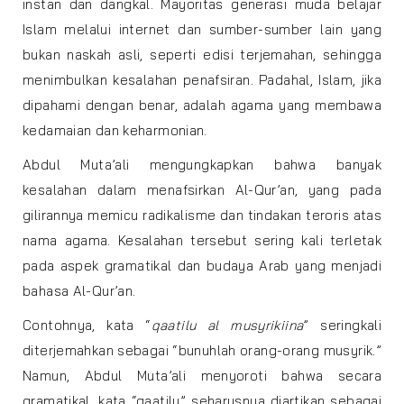
instan dan dangkal. Mayoritas generasi muda belajar
Islam melalui internet dan sumber-sumber lain yang
bukan naskah asli, seperti edisi terjemahan, sehingga
menimbulkan kesalahan penafsiran. Padahal, Islam, jika
dipahami dengan benar, adalah agama yang membawa
kedamaian dan keharmonian.
Abdul Muta’ali mengungkapkan bahwa banyak
kesalahan dalam menafsirkan Al-Qur’an, yang pada
gilirannya memicu radikalisme dan tindakan teroris atas
nama agama. Kesalahan tersebut sering kali terletak
pada aspek gramatikal dan budaya Arab yang menjadi
bahasa Al-Qur’an.
Contohnya, kata “
qaatilu al musyrikiina
” seringkali
diterjemahkan sebagai “bunuhlah orang-orang musyrik.”
Namun, Abdul Muta’ali menyoroti bahwa secara
gramatikal, kata “qaatilu” seharusnya diartikan sebagai