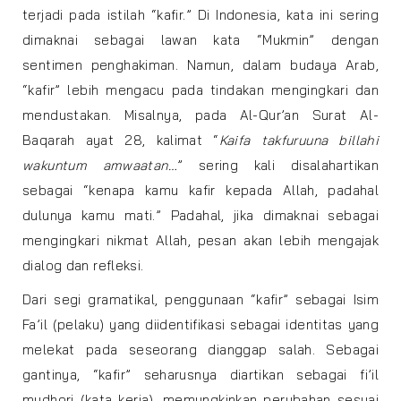
terjadi pada istilah “kafir.” Di Indonesia, kata ini sering
dimaknai sebagai lawan kata “Mukmin” dengan
sentimen penghakiman. Namun, dalam budaya Arab,
“kafir” lebih mengacu pada tindakan mengingkari dan
mendustakan. Misalnya, pada Al-Qur’an Surat Al-
Baqarah ayat 28, kalimat “
Kaifa takfuruuna billahi
wakuntum amwaatan…
” sering kali disalahartikan
sebagai “kenapa kamu kafir kepada Allah, padahal
dulunya kamu mati.” Padahal, jika dimaknai sebagai
mengingkari nikmat Allah, pesan akan lebih mengajak
dialog dan refleksi.
Dari segi gramatikal, penggunaan “kafir” sebagai Isim
Fa’il (pelaku) yang diidentifikasi sebagai identitas yang
melekat pada seseorang dianggap salah. Sebagai
gantinya, “kafir” seharusnya diartikan sebagai fi’il
mudhori (kata kerja), memungkinkan perubahan sesuai