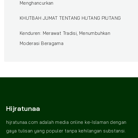
Menghancurkan
KHUTBAH JUMAT TENTANG HUTANG PIUTANG
Kenduren: Merawat Tradisi, Menumbuhkan
Moderasi Beragama
Hijratunaa
hijratunaa.com adalah media online ke-Islaman dengan
gaya tulisan yang populer tanpa kehilangan substansi.