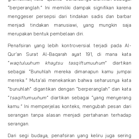
“berperanglah.” Ini memiliki dampak signifikan karena
menggeser persepsi dari tindakan sadis dan barbar
menjadi tindakan manusiawi, yang mungkin saja
merupakan bentuk pembelaan diri.
Penafsiran yang lebih kontroversial terjadi pada Al-
Qur’an Surat Al-Baqarah ayat 191, di mana kata
“
waqtuluuhum khaytsu tasqiftumuuhum
” diartikan
sebagai “Bunuhlah mereka dimanapun kamu jumpai
mereka.” Muta’ali menekankan bahwa seharusnya kata
“bunuhlah” digantikan dengan “berperanglah” dan kata
“
tsaqiftumuuhum
” diartikan sebagai “yang menyerang
kamu.” Ini memperjelas konteks, mengubah pesan dari
serangan tanpa alasan menjadi pertahanan terhadap
serangan.
Dari segi budaya, penafsiran yang keliru juga sering