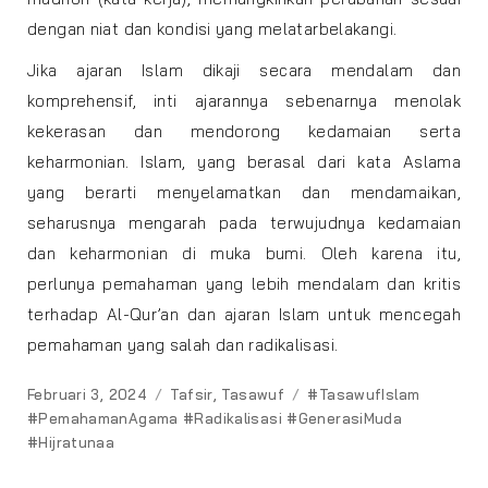
dengan niat dan kondisi yang melatarbelakangi.
Jika ajaran Islam dikaji secara mendalam dan
komprehensif, inti ajarannya sebenarnya menolak
kekerasan dan mendorong kedamaian serta
keharmonian. Islam, yang berasal dari kata Aslama
yang berarti menyelamatkan dan mendamaikan,
seharusnya mengarah pada terwujudnya kedamaian
dan keharmonian di muka bumi. Oleh karena itu,
perlunya pemahaman yang lebih mendalam dan kritis
terhadap Al-Qur’an dan ajaran Islam untuk mencegah
pemahaman yang salah dan radikalisasi.
Posted
Categories
Tags
Februari 3, 2024
Tafsir
,
Tasawuf
#TasawufIslam
on
#PemahamanAgama #Radikalisasi #GenerasiMuda
#Hijratunaa