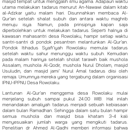
masjid tempat untuk menggalih ilmu agama. Adapaun waktu
utama melakukan tadarus menurut An-Nawawi dalam kitab
al-Adzkar yaitu malam hari. Disunnahkan membaca Al-
Qur’an setelah shalat subuh dan antara waktu maghrib
menuju isya. Namun, pada prinsipnya kapan saja
diperbolehkan untuk melakukan tadarus. Seperti halnya di
kawasan mahasantri desa Rowolaku, hampir setiap waktu
santri-santri di pondok pesantren melantunkan Al-Qur’an.
Pondok Itihadus Syafi’iyah Rowolaku memulai tadarus
setelah waktu sahur menunggu waktu subuh. Kemudian
pada malam harinya setelah sholat tarawih baik mushola
Assalam, mushola Al-Qodir, mushola Nurul Dholam, masjid
Usuludin, dan masjid jami’ Nurul Amal tadarus diisi oleh
remaja. Umumnya mereka yang tergabung dalam organisasi
IPNU-IPPNU Desa Rowolaku.
Lantunan Al-Qur’an menggema desa Rowolaku mulai
menjelang subuh sampai pukul 24.00 WIB. Hal inilah
menandakan amaliyah tadarus menjadi sebuah kebiasaan
dalam bulan Ramadhan. Sehingga dalam satu bulan hampir
semua mushola dan masjid bisa khatam 3-4 kali
menyesuaikan jumlah warga yang mengikuti tadarus.
Penelitian dr Ahmed Al-Qadhi memberi informasi bahwa