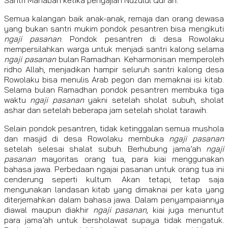
Semua kalangan baik anak-anak, remaja dan orang dewasa
yang bukan santri mukim pondok pesantren bisa mengikuti
ngaji pasanan
. Pondok pesantren di desa Rowolaku
mempersilahkan warga untuk menjadi santri kalong selama
ngaji pasanan
bulan Ramadhan. Keharmonisan memperoleh
ridho Allah, menjadikan hampir seluruh santri kalong desa
Rowolaku bisa menulis Arab pegon dan memaknai isi kitab.
Selama bulan Ramadhan pondok pesantren membuka tiga
waktu
ngaji pasanan
yakni setelah sholat subuh, sholat
ashar dan setelah beberapa jam setelah sholat tarawih.
Selain pondok pesantren, tidak ketinggalan semua mushola
dan masjid di desa Rowolaku membuka
ngaji pasanan
setelah selesai shalat subuh. Berhubung jama’ah
ngaji
pasanan
mayoritas orang tua, para kiai menggunakan
bahasa jawa. Perbedaan ngajai pasanan untuk orang tua ini
cenderung seperti kultum. Akan tetapi, tetap saja
mengunakan landasan kitab yang dimaknai per kata yang
diterjemahkan dalam bahasa jawa. Dalam penyampaiannya
diawal maupun diakhir
ngaji pasanan
, kiai juga menuntut
para jama’ah untuk bersholawat supaya tidak mengatuk.