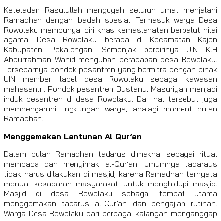
Keteladan Rasulullah mengugah seluruh umat menjalani
Ramadhan dengan ibadah spesial. Termasuk warga Desa
Rowolaku mempunyai ciri khas kemaslahatan berbalut nilai
agama. Desa Rowolaku berada di Kecamatan Kajen
Kabupaten Pekalongan. Semenjak berdirinya UIN K.H
Abdurrahman Wahid mengubah peradaban desa Rowolaku.
Tersebarnya pondok pesantren yang bermitra dengan pihak
UIN memberi label desa Rowolaku sebagai kawasan
mahasantri. Pondok pesantren Bustanul Masuriyah menjadi
induk pesantren di desa Rowolaku. Dari hal tersebut juga
mempengaruhi lingkungan warga, apalagi moment bulan
Ramadhan.
Menggemakan Lantunan Al Qur’an
Dalam bulan Ramadhan tadarus dimaknai sebagai ritual
membaca dan menyimak al-Qur’an. Umumnya tadaraus
tidak harus dilakukan di masjid, karena Ramadhan ternyata
menuai kesadaran masyarakat untuk menghidupi masjid.
Masjid di desa Rowolaku sebagai tempat utama
menggemakan tadarus al-Qur’an dan pengajian rutinan.
Warga Desa Rowolaku dari berbagai kalangan menganggap