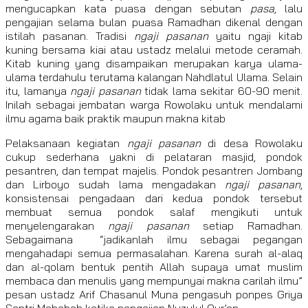
mengucapkan kata puasa dengan sebutan
pasa
, lalu
pengajian selama bulan puasa Ramadhan dikenal dengan
istilah pasanan. Tradisi
ngaji pasanan
yaitu ngaji kitab
kuning bersama kiai atau ustadz melalui metode ceramah.
Kitab kuning yang disampaikan merupakan karya ulama-
ulama terdahulu terutama kalangan Nahdlatul Ulama. Selain
itu, lamanya
ngaji pasanan
tidak lama sekitar 60-90 menit.
Inilah sebagai jembatan warga Rowolaku untuk mendalami
ilmu agama baik praktik maupun makna kitab
Pelaksanaan kegiatan
ngaji pasanan
di desa Rowolaku
cukup sederhana yakni di pelataran masjid, pondok
pesantren, dan tempat majelis. Pondok pesantren Jombang
dan Lirboyo sudah lama mengadakan
ngaji pasanan
,
konsistensai pengadaan dari kedua pondok tersebut
membuat semua pondok salaf mengikuti untuk
menyelengarakan
ngaji pasanan
setiap Ramadhan.
Sebagaimana “jadikanlah ilmu sebagai pegangan
mengahadapi semua permasalahan. Karena surah al-alaq
dan al-qolam bentuk pentih Allah supaya umat muslim
membaca dan menulis yang mempunyai makna carilah ilmu”
pesan ustadz Arif Chasanul Muna pengasuh ponpes Griya
Santri Mahabah ketika pengajian Nuzulul Qur’an.