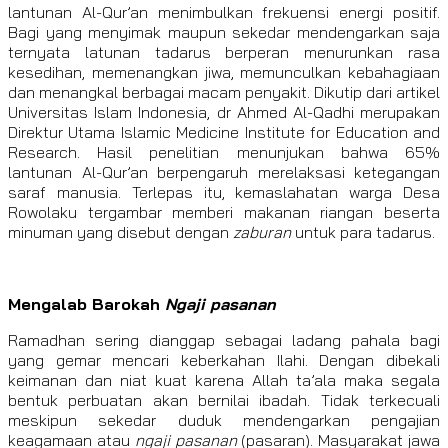
lantunan Al-Qur’an menimbulkan frekuensi energi positif.
Bagi yang menyimak maupun sekedar mendengarkan saja
ternyata latunan tadarus berperan menurunkan rasa
kesedihan, memenangkan jiwa, memunculkan kebahagiaan
dan menangkal berbagai macam penyakit. Dikutip dari artikel
Universitas Islam Indonesia, dr Ahmed Al-Qadhi merupakan
Direktur Utama Islamic Medicine Institute for Education and
Research. Hasil penelitian menunjukan bahwa 65%
lantunan Al-Qur’an berpengaruh merelaksasi ketegangan
saraf manusia. Terlepas itu, kemaslahatan warga Desa
Rowolaku tergambar memberi makanan riangan beserta
minuman yang disebut dengan
zaburan
untuk para tadarus.
Mengalab Barokah
Ngaji pasanan
Ramadhan sering dianggap sebagai ladang pahala bagi
yang gemar mencari keberkahan Ilahi. Dengan dibekali
keimanan dan niat kuat karena Allah ta’ala maka segala
bentuk perbuatan akan bernilai ibadah. Tidak terkecuali
meskipun sekedar duduk mendengarkan pengajian
keagamaan atau
ngaji pasanan
(pasaran). Masyarakat jawa