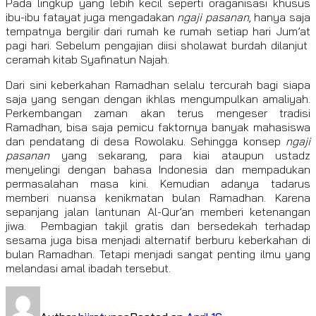
Pada lingkup yang lebih kecil seperti oraganisasi khusus
ibu-ibu fatayat juga mengadakan
ngaji pasanan
, hanya saja
tempatnya bergilir dari rumah ke rumah setiap hari Jum’at
pagi hari. Sebelum pengajian diisi sholawat burdah dilanjut
ceramah kitab Syafinatun Najah.
Dari sini keberkahan Ramadhan selalu tercurah bagi siapa
saja yang sengan dengan ikhlas mengumpulkan amaliyah.
Perkembangan zaman akan terus mengeser tradisi
Ramadhan, bisa saja pemicu faktornya banyak mahasiswa
dan pendatang di desa Rowolaku. Sehingga konsep
ngaji
pasanan
yang sekarang, para kiai ataupun ustadz
menyelingi dengan bahasa Indonesia dan mempadukan
permasalahan masa kini. Kemudian adanya tadarus
memberi nuansa kenikmatan bulan Ramadhan. Karena
sepanjang jalan lantunan Al-Qur’an memberi ketenangan
jiwa. Pembagian takjil gratis dan bersedekah terhadap
sesama juga bisa menjadi alternatif berburu keberkahan di
bulan Ramadhan. Tetapi menjadi sangat penting ilmu yang
melandasi amal ibadah tersebut.