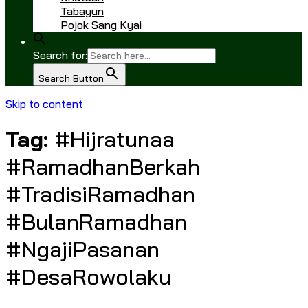
Tabayun
Pojok Sang Kyai
Search for:
Search Button
Skip to content
Tag:
#Hijratunaa
#RamadhanBerkah
#TradisiRamadhan
#BulanRamadhan
#NgajiPasanan
#DesaRowolaku