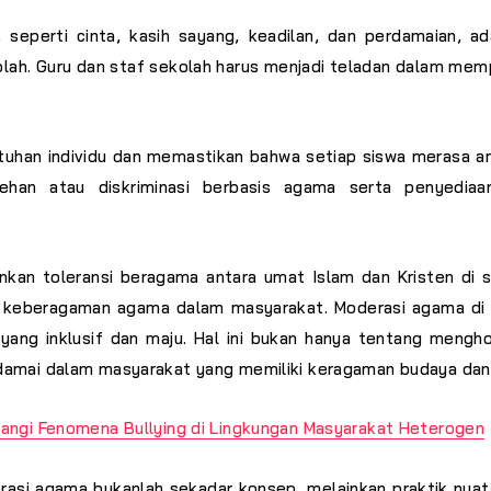
eperti cinta, kasih sayang, keadilan, dan perdamaian, a
ah. Guru dan staf sekolah harus menjadi teladan dalam mem
utuhan individu dan memastikan bahwa setiap siswa merasa a
cehan atau diskriminasi berbasis agama serta penyedi
kan toleransi beragama antara umat Islam dan Kristen d
 keberagaman agama dalam masyarakat. Moderasi agama di s
 yang inklusif dan maju. Hal ini bukan hanya tentang meng
amai dalam masyarakat yang memiliki keragaman budaya dan
ngi Fenomena Bullying di Lingkungan Masyarakat Heterogen
asi agama bukanlah sekadar konsep, melainkan praktik nyata