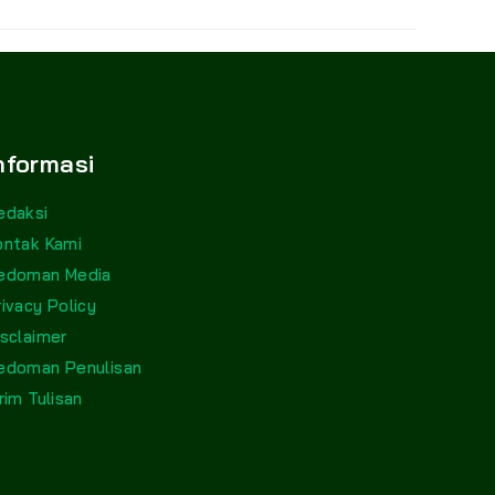
nformasi
edaksi
ontak Kami
edoman Media
rivacy Policy
isclaimer
edoman Penulisan
rim Tulisan