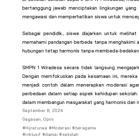
bertanggung jawab menciptakan lingkungan yang
mengawasi dan memperhatikan siswa untuk mencega
Sebagai pendidik, siswa diajarkan untuk melih
memahami pandangan berbeda tanpa menghakimi ata
hubungan tetap harmonis tanpa membeda-bedakanny
SMPN 1 Wiradesa secara tidak langsung mengajarka
Dengan memfokuskan pada kesamaan ini, mereka da
menjadi contoh dalam menerapkan moderasi agama.
perbedaan dalam setiap aspek kehidupan sekolah
dalam membangun masyarakat yang harmonis dan 
Posted
September 8, 2024
on
Categories
Gagasan
,
Opini
Tags
#Hijratunaa #Moderasi #beragama
#inklusif #damai #sekolah