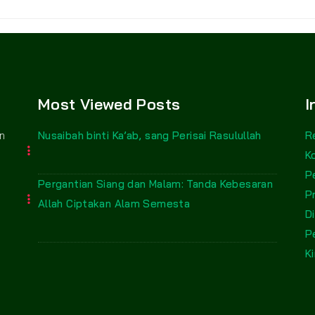
Most Viewed Posts
I
n
Nusaibah binti Ka’ab, sang Perisai Rasulullah
R
K
P
Pergantian Siang dan Malam: Tanda Kebesaran
P
Allah Ciptakan Alam Semesta
D
P
Ki