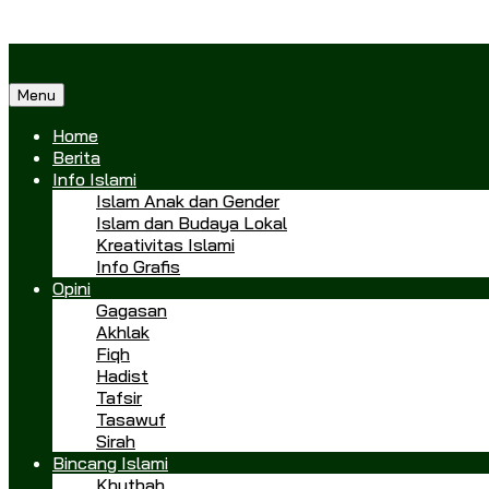
Menu
Home
Berita
Info Islami
Islam Anak dan Gender
Islam dan Budaya Lokal
Kreativitas Islami
Info Grafis
Opini
Gagasan
Akhlak
Fiqh
Hadist
Tafsir
Tasawuf
Sirah
Bincang Islami
Khutbah