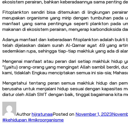
ekosistem perairan, bahkan keberadaannya sama penting de
Fitoplankton sendiri bisa ditemukan di lingkungan perai
merupakan organisme yang mirip dengan tumbuhan pada umum
manfaat yang sama pentingnya seperti plankton pada um
makanan di ekosistem perairan, menyerap karbondioksida d
Adanya manfaat dan keberadaan fitoplankton adalah bukti 
telah dijelaskan dalam surah Al-Qamar ayat 49 yang art
sedemikian rupa, sehingga tiap-tiap makhluk yang ada di ala
Mengenai manfaat atau peran dari setiap makhluk hidup ya
“(yaitu) orang-orang yang mengingat Allah sambil berdiri, 
kami, tidaklah Engkau menciptakan semua ini sia-sia; Mahasuc
Mengetahui tentang peran semua makhluk hidup dan peme
berusaha untuk menjalani hidup sesuai dengan kapasitas ma
diatur oleh Allah SWT dengan baik, tinggal bagaimana kita m
Author
hijratunaa
Posted on
November 1, 2023
Novembe
#kehidupan #mikroorganisme