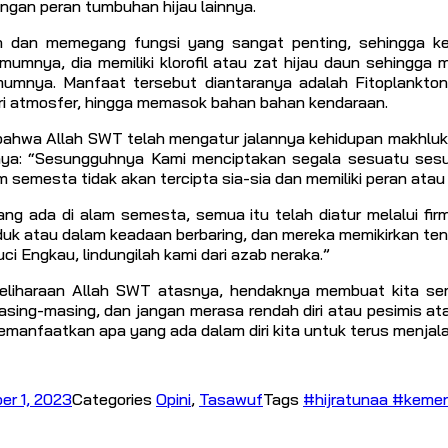
ngan peran tumbuhan hijau lainnya.
ran dan memegang fungsi yang sangat penting, sehingga ke
nya, dia memiliki klorofil atau zat hijau daun sehingga ma
umnya. Manfaat tersebut diantaranya adalah Fitoplankton
ari atmosfer, hingga memasok bahan bahan kendaraan.
bahwa Allah SWT telah mengatur jalannya kehidupan makhluk-
inya: “Sesungguhnya Kami menciptakan segala sesuatu sesu
m semesta tidak akan tercipta sia-sia dan memiliki peran atau
ng ada di alam semesta, semua itu telah diatur melalui fir
duduk atau dalam keadaan berbaring, dan mereka memikirkan ten
i Engkau, lindungilah kami dari azab neraka.”
liharaan Allah SWT atasnya, hendaknya membuat kita semu
sing-masing, dan jangan merasa rendah diri atau pesimis ata
emanfaatkan apa yang ada dalam diri kita untuk terus menjala
r 1, 2023
Categories
Opini
,
Tasawuf
Tags
#hijratunaa #kemen