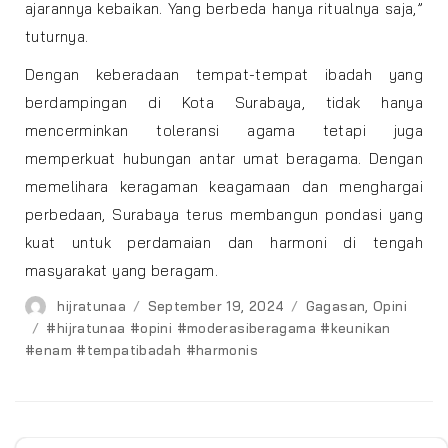
ajarannya kebaikan. Yang berbeda hanya ritualnya saja,”
tuturnya.
Dengan keberadaan tempat-tempat ibadah yang
berdampingan di Kota Surabaya, tidak hanya
mencerminkan toleransi agama tetapi juga
memperkuat hubungan antar umat beragama. Dengan
memelihara keragaman keagamaan dan menghargai
perbedaan, Surabaya terus membangun pondasi yang
kuat untuk perdamaian dan harmoni di tengah
masyarakat yang beragam.
Author
Posted
Categories
hijratunaa
September 19, 2024
Gagasan
,
Opini
on
Tags
#hijratunaa #opini #moderasiberagama #keunikan
#enam #tempatibadah #harmonis