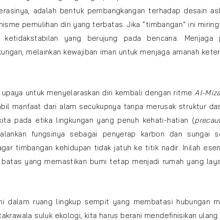
nerasinya, adalah bentuk pembangkangan terhadap desain asl
nisme pemulihan diri yang terbatas. Jika “timbangan” ini miring
 ketidakstabilan yang berujung pada bencana. Menjaga p
kungan, melainkan kewajiban iman untuk menjaga amanah kete
h upaya untuk menyelaraskan diri kembali dengan ritme
Al-Miz
mbil manfaat dari alam secukupnya tanpa merusak struktur da
ita pada etika lingkungan yang penuh kehati-hatian (
precau
alankan fungsinya sebagai penyerap karbon dan sungai s
r timbangan kehidupan tidak jatuh ke titik nadir. Inilah esen
is batas yang memastikan bumi tetap menjadi rumah yang lay
ami dalam ruang lingkup sempit yang membatasi hubungan m
rawala suluk ekologi, kita harus berani mendefinisikan ulan