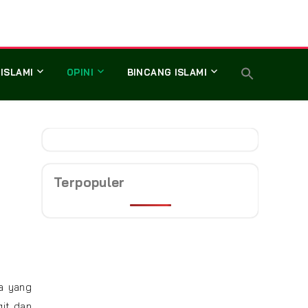
 ISLAMI
OPINI
BINCANG ISLAMI
Terpopuler
a yang
it dan