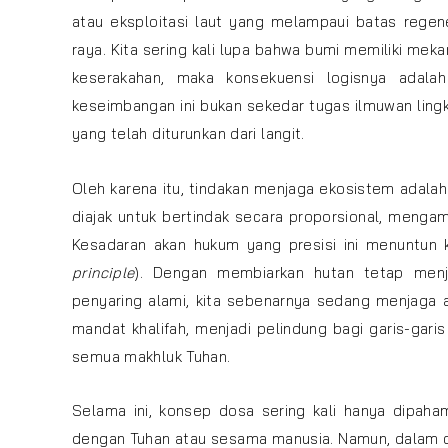
atau eksploitasi laut yang melampaui batas rege
raya. Kita sering kali lupa bahwa bumi memiliki meka
keserakahan, maka konsekuensi logisnya adalah
keseimbangan ini bukan sekedar tugas ilmuwan ling
yang telah diturunkan dari langit.
Oleh karena itu, tindakan menjaga ekosistem adala
diajak untuk bertindak secara proporsional, menga
Kesadaran akan hukum yang presisi ini menuntun k
principle
). Dengan membiarkan hutan tetap menj
penyaring alami, kita sebenarnya sedang menjaga aga
mandat khalifah, menjadi pelindung bagi garis-gar
semua makhluk Tuhan.
Selama ini, konsep dosa sering kali hanya dipah
dengan Tuhan atau sesama manusia. Namun, dalam cak