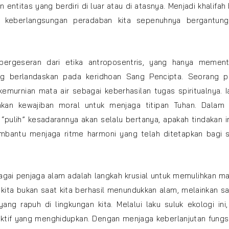
 entitas yang berdiri di luar atau di atasnya. Menjadi khalifah 
a keberlangsungan peradaban kita sepenuhnya bergantun
 pergeseran dari etika antroposentris, yang hanya mement
ng berlandaskan pada keridhoan Sang Pencipta. Seorang p
urnian mata air sebagai keberhasilan tugas spiritualnya. I
an kewajiban moral untuk menjaga titipan Tuhan. Dalam 
 “pulih” kesadarannya akan selalu bertanya, apakah tindakan i
bantu menjaga ritme harmoni yang telah ditetapkan bagi s
gai penjaga alam adalah langkah krusial untuk memulihkan ma
kita bukan saat kita berhasil menundukkan alam, melainkan sa
g rapuh di lingkungan kita. Melalui laku suluk ekologi ini,
ektif yang menghidupkan. Dengan menjaga keberlanjutan fungs