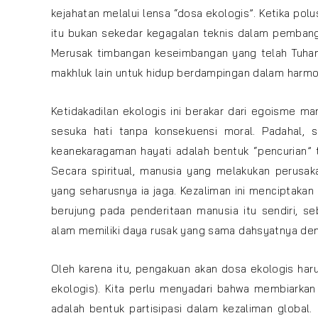
kejahatan melalui lensa “dosa ekologis”. Ketika po
itu bukan sekedar kegagalan teknis dalam pemban
Merusak timbangan keseimbangan yang telah Tuhan
makhluk lain untuk hidup berdampingan dalam harmon
Ketidakadilan ekologis ini berakar dari egoisme 
sesuka hati tanpa konsekuensi moral. Padahal, 
keanekaragaman hayati adalah bentuk “pencurian”
Secara spiritual, manusia yang melakukan perusa
yang seharusnya ia jaga. Kezaliman ini menciptakan
berujung pada penderitaan manusia itu sendiri, 
alam memiliki daya rusak yang sama dahsyatnya den
Oleh karena itu, pengakuan akan dosa ekologis har
ekologis). Kita perlu menyadari bahwa membiarkan
adalah bentuk partisipasi dalam kezaliman global