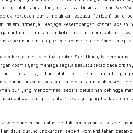
curangi oleh tangan-tangan manusia. Di sinilah peran
Khalifah
geruk kekayaan bumi, melainkan sebagai “dirigen” yang be
lan dalam ritmenya. Menjaga keseimbangan kosmis adalah 
k tengah antara kebutuhan dan keberlanjutan, memastikan bahwa
inan keseimbangan yang telah ditenun rapi oleh Sang Pencipta.
alam kekacauan yang tak terukur. Sebaliknya, ia beroperasi 
angan kosmis yang menjaga segala sesuatu tetap pada orbitny
di hutan belantara, Tuhan telah menetapkan parameter yang 
mbangan ini bukanlah sesuatu yang statis, melainkan sebuah 
emen pun yang mendominasi secara berlebihan sehingga mer
adari bahwa ada “garis batas” ekologis yang tidak boleh di
 keseimbangan ini adalah bentuk pengakuan atas kejeniusa
ikan daya dukung lingkungan, seperti konversi lahan besar-b