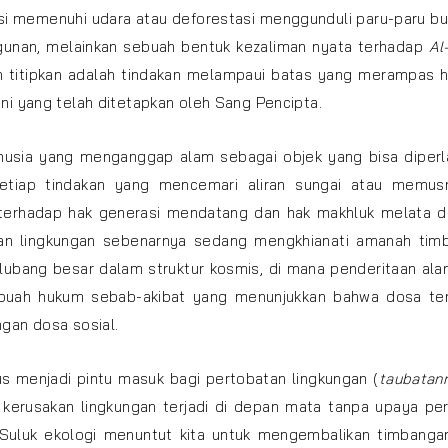
lusi memenuhi udara atau deforestasi menggunduli paru-paru bu
gunan, melainkan sebuah bentuk kezaliman nyata terhadap
Al
 titipkan adalah tindakan melampaui batas yang merampas h
i yang telah ditetapkan oleh Sang Pencipta.
manusia yang menganggap alam sebagai objek yang bisa diperl
setiap tindakan yang mencemari aliran sungai atau memus
 terhadap hak generasi mendatang dan hak makhluk melata di
kan lingkungan sebenarnya sedang mengkhianati amanah tim
 lubang besar dalam struktur kosmis, di mana penderitaan al
sebuah hukum sebab-akibat yang menunjukkan bahwa dosa te
gan dosa sosial.
us menjadi pintu masuk bagi pertobatan lingkungan (
taubatan
 kerusakan lingkungan terjadi di depan mata tanpa upaya per
. Suluk ekologi menuntut kita untuk mengembalikan timbanga