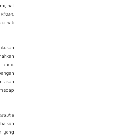
mi, hal
-Mizan
.
ak-hak
akukan
nahkan
 bumi.
bangan
am akan
rhadap
nasuha
baikan
n yang