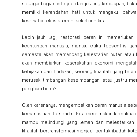
sebagai bagian integral dari jejaring kehidupan, bukan
memiliki kerendahan hati untuk mengakui bahw
kesehatan ekosistem di sekeliling kita.
Lebih jauh lagi, restorasi peran ini memerlukan
keuntungan manusia, menuju etika teosentris ya
semesta akan memandang kelestarian hutan atau kem
akan membiarkan keserakahan ekonomi mengalahk
kebijakan dan tindakan, seorang khalifah yang telah
merusak timbangan keseimbangan, atau justru mem
penghuni bumi?
Oleh karenanya, mengembalikan peran manusia seba
kemanusiaan itu sendiri. Kita menemukan kemuliaan 
mampu melindungi yang lemah dan melestarikan yan
khalifah bertransformasi menjadi bentuk ibadah kol