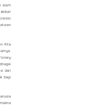
i alam
 akibat
resisi
raturan
an
. Kita
sarnya.
tionary
ebagai
si dari
ak bagi
anusia
g makna