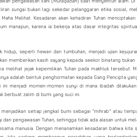
awah pengawasan Ilahi (
Muraqabah
) saat menyentuh alam. Di
iran sungai bukan lagi sekedar pelanggaran etika sosial, me
Maha Melihat. Kesadaran akan kehadiran Tuhan menciptakan “
ukum manapun, karena ia bekerja atas dasar integritas spiritu
 hidup, seperti hewan dan tumbuhan, menjadi ujian kejujura
kan memberikan kasih sayang kepada seekor binatang bukan 
ia melihat jejak kepemilikan Tuhan pada makhluk tersebut. 
sanya adalah bentuk penghormatan kepada Sang Pencipta yang
i ini menjadi momen-momen sunyi di mana ibadah dilakukan
k berbuat zalim di bumi yang suci ini.
 menjadikan setiap jengkal bumi sebagai “mihrab” atau temp
i dari pengawasan Tuhan, sehingga tidak ada alasan untuk me
 sesama manusia. Dengan menanamkan kesadaran bahwa kita 
han, kita sedang membangun peradaban yang berlandaska