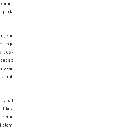
berarti
g pada
ingkan
enjaga
a tidak
setiap
ni akan
eluruh
rtabat
at kita
 peran
i alam,