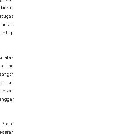
bukan
rtugas
mandat
 setiap
di atas
a. Dari
sangat
harmoni
ugikan
langgar
n Sang
esaran