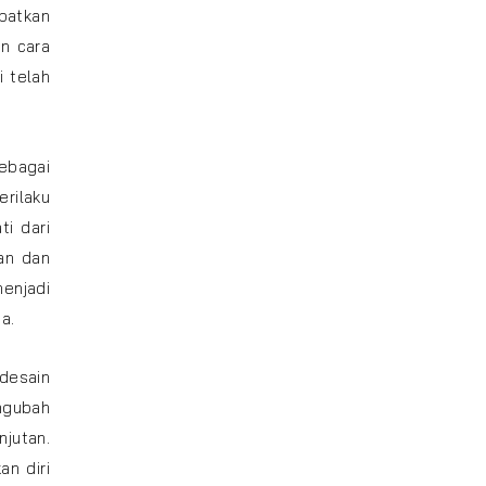
patkan
n cara
i telah
ebagai
erilaku
ti dari
an dan
enjadi
a.
desain
engubah
jutan.
n diri