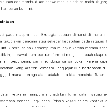
hidupan dan membuktikan bahwa manusia adalah makhluk yang
hamparan bumi ini.
ecintaan
ampai pada maqam Ihsan Ekologis, sebuah dimensi di mana int
sa takut akan bencana atau sekedar kepatuhan pada regulasi 
 untuk berbuat baik sesempurna mungkin karena merasa sena
itik ini, merawat bumi bertransformasi menjadi sebuah ekspres
nanam pepohonan, dan melindungi satwa bukan karena diper
eindahan Sang Arsitek Semesta yang jejak-Nya bertebaran di
tinggi, di mana menjaga alam adalah cara kita mencintai Tuhan 
 adalah ketika ia mampu menghadirkan Tuhan dalam setiap akt
sederhana dengan lingkungan. Prinsip
Ihsan
dalam konteks e