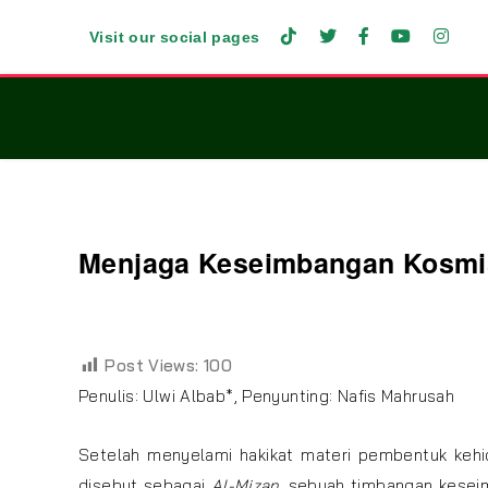
Visit our social pages
Menjaga Keseimbangan Kosmis
Post Views:
100
Penulis: Ulwi Albab*, Penyunting: Nafis Mahrusah
Setelah menyelami hakikat materi pembentuk kehi
disebut sebagai
Al-Mizan
, sebuah timbangan kesei