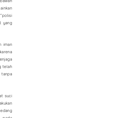
 bawah
lainkan
polisi
al yang
n iman
karena
Menjaga
 telah
 tanpa
at suci
lakukan
sedang
n pada