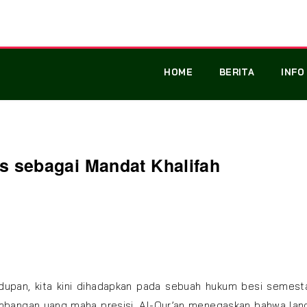
HOME
BERITA
INFO
 sebagai Mandat Khalifah
dupan, kita kini dihadapkan pada sebuah hukum besi semest
mbangan yang maha presisi. Al-Qur’an menegaskan bahwa lang