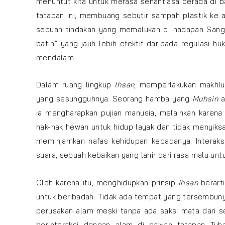
menuntut kita untuk merasa senantiasa berada di b
tatapan ini, membuang sebutir sampah plastik ke al
sebuah tindakan yang memalukan di hadapan Sang 
batin” yang jauh lebih efektif daripada regulasi h
mendalam.
Dalam ruang lingkup
Ihsan
, memperlakukan makhluk
yang sesungguhnya. Seorang hamba yang
Muhsin
a
ia mengharapkan pujian manusia, melainkan karena 
hak-hak hewan untuk hidup layak dan tidak menyik
meminjamkan nafas kehidupan kepadanya. Interaks
suara, sebuah kebaikan yang lahir dari rasa malu untu
Oleh karena itu, menghidupkan prinsip
Ihsan
berarti
untuk beribadah. Tidak ada tempat yang tersembuny
perusakan alam meski tanpa ada saksi mata dari
berinteraksi dengan alam di bawah tatapan Tu