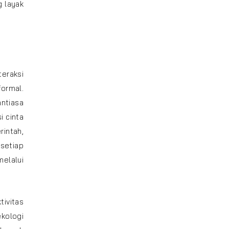
 layak
eraksi
formal.
ntiasa
i cinta
intah,
 setiap
melalui
ivitas
kologi