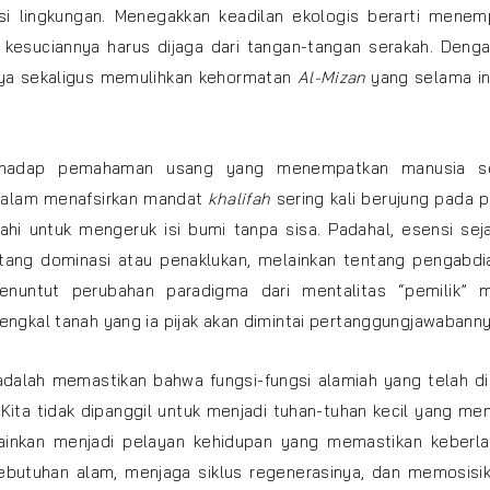
asi lingkungan. Menegakkan keadilan ekologis berarti menem
 kesuciannya harus dijaga dari tangan-tangan serakah. Denga
lnya sekaligus memulihkan kehormatan
Al-Mizan
yang selama in
terhadap pemahaman usang yang menempatkan manusia s
 dalam menafsirkan mandat
khalifah
sering kali berujung pada p
ahi untuk mengeruk isi bumi tanpa sisa. Padahal, esensi seja
ang dominasi atau penaklukan, melainkan tentang pengabdi
menuntut perubahan paradigma dari mentalitas “pemilik” m
gkal tanah yang ia pijak akan dimintai pertanggungjawabanny
adalah memastikan bahwa fungsi-fungsi alamiah yang telah di
 Kita tidak dipanggil untuk menjadi tuhan-tuhan kecil yang m
inkan menjadi pelayan kehidupan yang memastikan keberlan
ebutuhan alam, menjaga siklus regenerasinya, dan memosisika