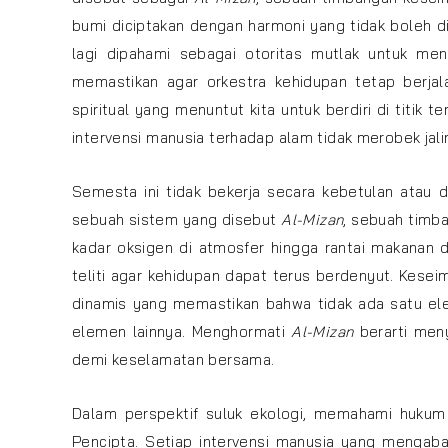
bumi diciptakan dengan harmoni yang tidak boleh di
lagi dipahami sebagai otoritas mutlak untuk men
memastikan agar orkestra kehidupan tetap berja
spiritual yang menuntut kita untuk berdiri di titi
intervensi manusia terhadap alam tidak merobek jal
Semesta ini tidak bekerja secara kebetulan atau d
sebuah sistem yang disebut
Al-Mizan
, sebuah timb
kadar oksigen di atmosfer hingga rantai makanan 
teliti agar kehidupan dapat terus berdenyut. Kesei
dinamis yang memastikan bahwa tidak ada satu el
elemen lainnya. Menghormati
Al-Mizan
berarti meny
demi keselamatan bersama.
Dalam perspektif suluk ekologi, memahami hukum
Pencipta. Setiap intervensi manusia yang mengaba