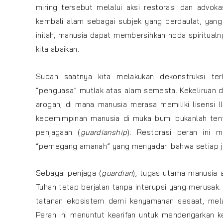
miring tersebut melalui aksi restorasi dan advok
kembali alam sebagai subjek yang berdaulat, yang
inilah, manusia dapat membersihkan noda spiritua
kita abaikan.
Sudah saatnya kita melakukan dekonstruksi 
“penguasa” mutlak atas alam semesta. Kekeliruan
arogan, di mana manusia merasa memiliki lisensi Il
kepemimpinan manusia di muka bumi bukanlah tent
penjagaan (
guardianship
). Restorasi peran ini 
“pemegang amanah” yang menyadari bahwa setiap jen
Sebagai penjaga (
guardian
), tugas utama manusia 
Tuhan tetap berjalan tanpa interupsi yang merusak.
tatanan ekosistem demi kenyamanan sesaat, mela
Peran ini menuntut kearifan untuk mendengarkan k